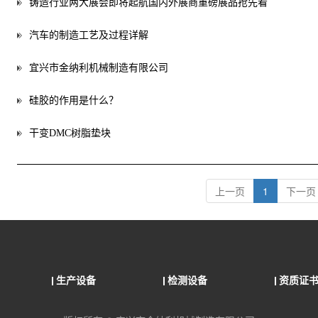
铸造行业两大展会即将起航国内外展商重磅展品抢先看
汽车的制造工艺及过程详解
宜兴市金纳利机械制造有限公司
硅胶的作用是什么？
干变DMC树脂垫块
上一页
1
下一页
生产设备
检测设备
资质证