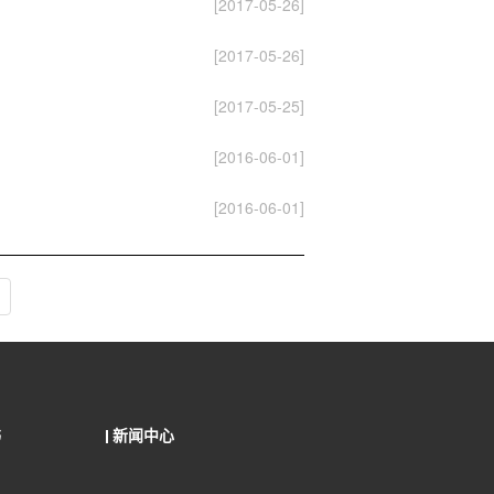
[2017-05-26]
[2017-05-26]
[2017-05-25]
[2016-06-01]
[2016-06-01]
书
新闻中心