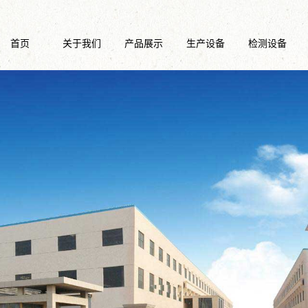
首页
关于我们
产品展示
生产设备
检测设备