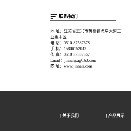
联系我们
地 址：江苏省宜兴市芳桥镇虎皇大道工
业集中区
电 话：0510-87587678
手 机：15806152043
传 真：0510-87587567
Email：jinnalijx@163.com
网 址：www.jinnali.com
关于我们
产品展示